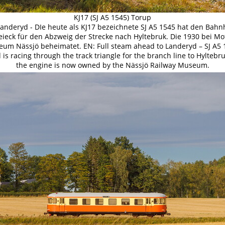
KJ17 (SJ A5 1545) Torup
Landeryd - DIe heute als KJ17 bezeichnete SJ A5 1545 hat den Bahn
reieck für den Abzweig der Strecke nach Hyltebruk. Die 1930 bei Mo
m Nässjö beheimatet. EN: Full steam ahead to Landeryd – SJ A5 
 is racing through the track triangle for the branch line to Hyltebru
the engine is now owned by the Nässjö Railway Museum.