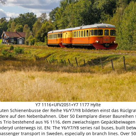
Y7 1116+UFV2051+Y7 1177 Hylte
uten Schienenbusse der Reihe Y6/Y7/Y8 bildeten einst das Rüclgra
ere auf den Nebenbahnen. Über 50 Exemplare dieser Baureihen 
as Trio bestehend aus Y6 1116, dem zweiachsigen Gepäckbeiwagen
nderyd unterwegs ist. EN: The Y6/Y7/Y8 series rail buses, built be
assenger transport in Sweden, especially on branch lines. Over 50