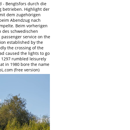
d - Bengtsfors durch die
 betrieben. Highlight der
 mit dem zugehörigen
s beim Abendzug nach
umpelte. Beim vorherigen
en des schwedischen
 passenger service on the
ion established by the
dly the crossing of the
d caused the lights to go
1 1297 rumbled leisurely
Fiat in 1980 bore the name
L.com (free version)