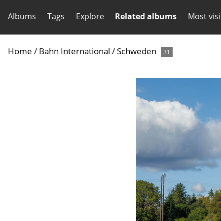
Albums
Tags
Explore
Related albums
Most vis
Home
/
Bahn International
/
Schweden
31