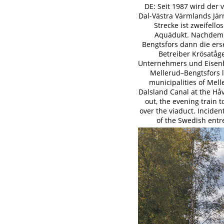
DE: Seit 1987 wird der 
Dal-Västra Värmlands Jär
Strecke ist zweifel
Aquädukt. Nachdem e
Bengtsfors dann die ers
Betreiber Krösatåg
Unternehmers und Eisenba
Mellerud–Bengtsfors l
municipalities of Mell
Dalsland Canal at the Hå
out, the evening train 
over the viaduct. Inciden
of the Swedish entr