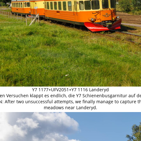
Y7 1177+UFV2051+Y7 1116 Landeryd
en Versuchen klappt es endlich, die Y7 Schienenbusgarnitur auf d
 After two unsuccessful attempts, we finally manage to capture th
meadows near Landeryd.