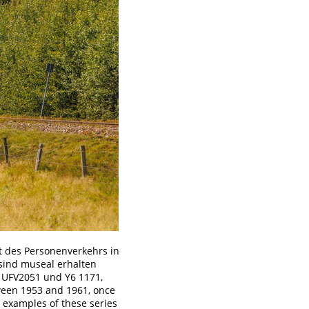
t des Personenverkehrs in
sind museal erhalten
 UFV2051 und Y6 1171,
tween 1953 and 1961, once
 examples of these series