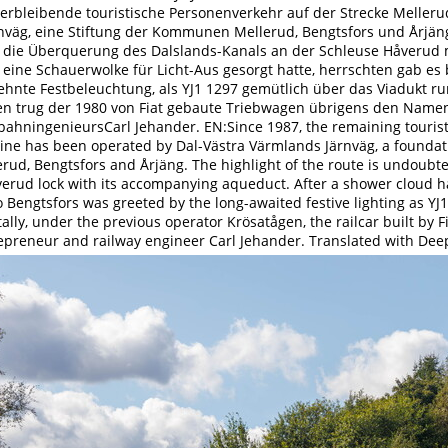
verbleibende touristische Personenverkehr auf der Strecke Melleru
nväg, eine Stiftung der Kommunen Mellerud, Bengtsfors und Årjäng
los die Überquerung des Dalslands-Kanals an der Schleuse Håverud
ine Schauerwolke für Licht-Aus gesorgt hatte, herrschten gab e
ehnte Festbeleuchtung, als YJ1 1297 gemütlich über das Viadukt r
en trug der 1980 von Fiat gebaute Triebwagen übrigens den Nam
hningenieursCarl Jehander. EN:Since 1987, the remaining tourist
ine has been operated by Dal-Västra Värmlands Järnväg, a foundat
erud, Bengtsfors and Årjäng. The highlight of the route is undoubte
verud lock with its accompanying aqueduct. After a shower cloud ha
to Bengtsfors was greeted by the long-awaited festive lighting as YJ
tally, under the previous operator Krösatågen, the railcar built by 
epreneur and railway engineer Carl Jehander. Translated with Deep