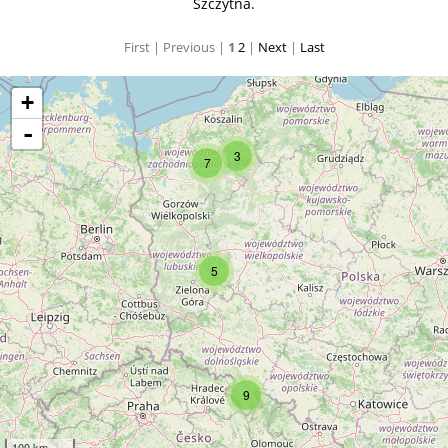
Szczytna.
First |
Previous |
1
2
|
Next
|
Last
+
-
3
7
5
9
100 km