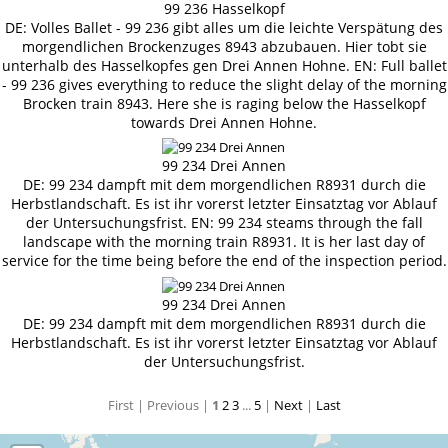
99 236 Hasselkopf
DE: Volles Ballet - 99 236 gibt alles um die leichte Verspätung des
morgendlichen Brockenzuges 8943 abzubauen. Hier tobt sie
unterhalb des Hasselkopfes gen Drei Annen Hohne. EN: Full ballet
- 99 236 gives everything to reduce the slight delay of the morning
Brocken train 8943. Here she is raging below the Hasselkopf
towards Drei Annen Hohne.
99 234 Drei Annen
DE: 99 234 dampft mit dem morgendlichen R8931 durch die
Herbstlandschaft. Es ist ihr vorerst letzter Einsatztag vor Ablauf
der Untersuchungsfrist. EN: 99 234 steams through the fall
landscape with the morning train R8931. It is her last day of
service for the time being before the end of the inspection period.
99 234 Drei Annen
DE: 99 234 dampft mit dem morgendlichen R8931 durch die
Herbstlandschaft. Es ist ihr vorerst letzter Einsatztag vor Ablauf
der Untersuchungsfrist.
First |
Previous |
1
2
3
...
5
|
Next
|
Last