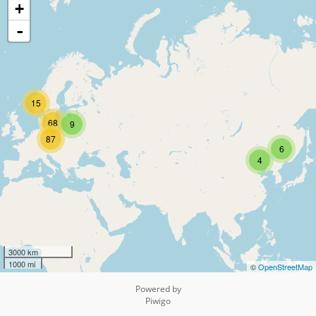
+
-
15
68
9
87
6
4
3000 km
1000 mi
©
OpenStreetMap
Powered by
Piwigo