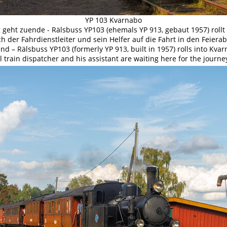
YP 103 Kvarnabo
eht zuende - Rälsbuss YP103 (ehemals YP 913, gebaut 1957) rollt
ch der Fahrdienstleiter und sein Helfer auf die Fahrt in den Feiera
nd – Rälsbuss YP103 (formerly YP 913, built in 1957) rolls into Kvar
l train dispatcher and his assistant are waiting here for the journ