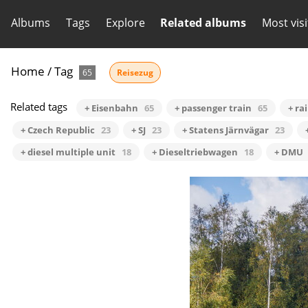
Albums
Tags
Explore
Related albums
Most vis
Home
/
Tag
65
Reisezug
Related tags
+ Eisenbahn
65
+ passenger train
65
+ ra
+ Czech Republic
23
+ SJ
23
+ Statens Järnvägar
23
+ diesel multiple unit
18
+ Dieseltriebwagen
18
+ DMU