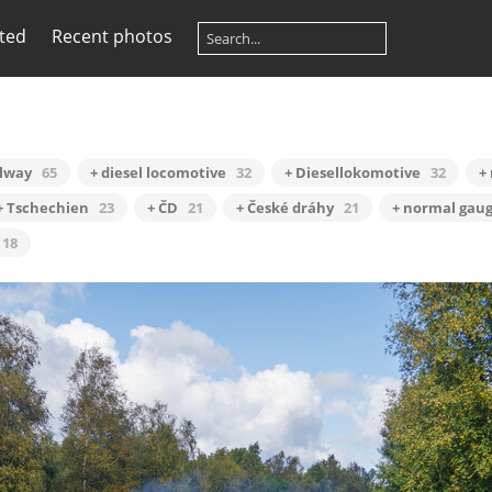
ited
Recent photos
ilway
65
+ diesel locomotive
32
+ Diesellokomotive
32
+
+ Tschechien
23
+ ČD
21
+ České dráhy
21
+ normal gau
18