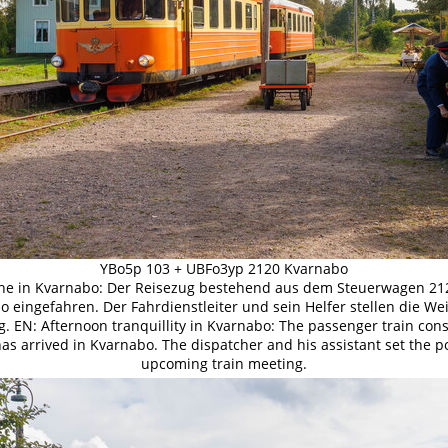
YBo5p 103 + UBFo3yp 2120 Kvarnabo
uhe in Kvarnabo: Der Reisezug bestehend aus dem Steuerwagen 2
o eingefahren. Der Fahrdienstleiter und sein Helfer stellen die We
EN: Afternoon tranquillity in Kvarnabo: The passenger train consi
as arrived in Kvarnabo. The dispatcher and his assistant set the po
upcoming train meeting.