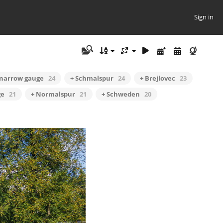
Sign in
 narrow gauge
24
+ Schmalspur
24
+ Brejlovec
23
ge
21
+ Normalspur
21
+ Schweden
20