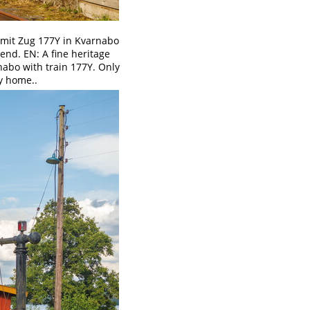
 mit Zug 177Y in Kvarnabo
bend. EN: A fine heritage
nabo with train 177Y. Only
ey home..