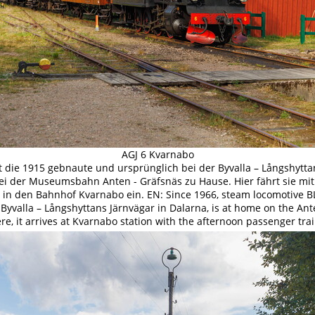
AGJ 6 Kvarnabo
ist die 1915 gebnaute und ursprünglich bei der Byvalla – Långshytta
 bei der Museumsbahn Anten - Gräfsnäs zu Hause. Hier fährt sie mi
n den Bahnhof Kvarnabo ein. EN: Since 1966, steam locomotive BLJ
 Byvalla – Långshyttans Järnvägar in Dalarna, is at home on the An
re, it arrives at Kvarnabo station with the afternoon passenger tra