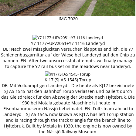
IMG 7020
Y7 1177+UFV2051+Y7 1116 Landeryd
DE: Nach zwei missglückten Versuchen klappt es endlich, die Y7
Schienenbusgarnitur auf der Wiese bei Landeryd auf den Chip zu
bannen. EN: After two unsuccessful attempts, we finally manage
to capture the Y7 rail bus set on the meadows near Landeryd.
KJ17 (SJ A5 1545) Torup
DE: Mit Volldampf gen Landeryd - DIe heute als KJ17 bezeichnete
SJ A5 1545 hat den Bahnhof Torup verlassen und ballert durch
das Gleisdreieck für den Abzweig der Strecke nach Hyltebruk. Die
1930 bei Motala gebaute Maschine ist heute im
Eisenbahnmuseum Nässjö beheimatet. EN: Full steam ahead to
Landeryd – SJ A5 1545, now known as KJ17, has left Torup station
and is racing through the track triangle for the branch line to
Hyltebruk. Built by Motala in 1930, the engine is now owned by
the Nässjö Railway Museum.