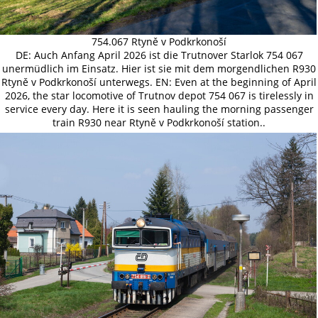
754.067 Rtyně v Podkrkonoší
DE: Auch Anfang April 2026 ist die Trutnover Starlok 754 067
unermüdlich im Einsatz. Hier ist sie mit dem morgendlichen R930
Rtyně v Podkrkonoší unterwegs. EN: Even at the beginning of April
2026, the star locomotive of Trutnov depot 754 067 is tirelessly in
service every day. Here it is seen hauling the morning passenger
train R930 near Rtyně v Podkrkonoší station..