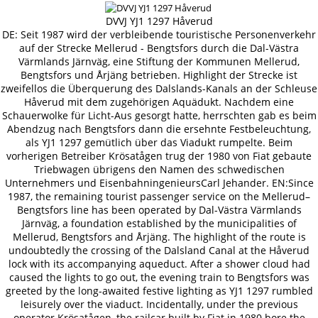
DVVJ YJ1 1297 Håverud
DE: Seit 1987 wird der verbleibende touristische Personenverkehr
auf der Strecke Mellerud - Bengtsfors durch die Dal-Västra
Värmlands Järnväg, eine Stiftung der Kommunen Mellerud,
Bengtsfors und Årjäng betrieben. Highlight der Strecke ist
zweifellos die Überquerung des Dalslands-Kanals an der Schleuse
Håverud mit dem zugehörigen Aquädukt. Nachdem eine
Schauerwolke für Licht-Aus gesorgt hatte, herrschten gab es beim
Abendzug nach Bengtsfors dann die ersehnte Festbeleuchtung,
als YJ1 1297 gemütlich über das Viadukt rumpelte. Beim
vorherigen Betreiber Krösatågen trug der 1980 von Fiat gebaute
Triebwagen übrigens den Namen des schwedischen
Unternehmers und EisenbahningenieursCarl Jehander. EN:Since
1987, the remaining tourist passenger service on the Mellerud–
Bengtsfors line has been operated by Dal-Västra Värmlands
Järnväg, a foundation established by the municipalities of
Mellerud, Bengtsfors and Årjäng. The highlight of the route is
undoubtedly the crossing of the Dalsland Canal at the Håverud
lock with its accompanying aqueduct. After a shower cloud had
caused the lights to go out, the evening train to Bengtsfors was
greeted by the long-awaited festive lighting as YJ1 1297 rumbled
leisurely over the viaduct. Incidentally, under the previous
operator Krösatågen, the railcar built by Fiat in 1980 bore the