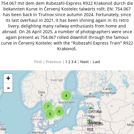
754.067 mit dem dem Rübezahl-Express R922 Krakonoš durch die
bekannten Kurve in Červený Kostelec talwärts rollt. EN: 754.067
has been back in Trutnov since autumn 2024. Fortunately, since
its last overhaul in 2021, it has been shining again in its retro
livery, delighting many railway enthusiasts from home and
abroad. On 26 April 2025, a number of photographers were once
again present as 754.067 rolled downhill through the famous
curve in Červený Kostelec with the "Rübezahl Express Train" R922
Krakonoš.
First |
Previous |
1
2
3
4
|
Next
|
Last
+
-
4
7
6
5