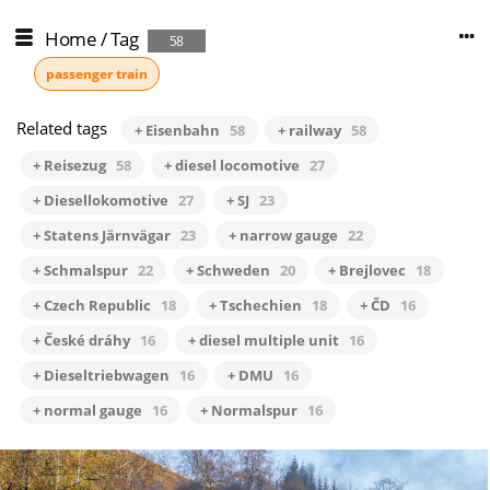
Home
/
Tag
58
passenger train
Related tags
+ Eisenbahn
58
+ railway
58
+ Reisezug
58
+ diesel locomotive
27
+ Diesellokomotive
27
+ SJ
23
+ Statens Järnvägar
23
+ narrow gauge
22
+ Schmalspur
22
+ Schweden
20
+ Brejlovec
18
+ Czech Republic
18
+ Tschechien
18
+ ČD
16
+ České dráhy
16
+ diesel multiple unit
16
+ Dieseltriebwagen
16
+ DMU
16
+ normal gauge
16
+ Normalspur
16