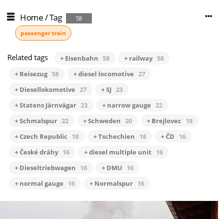
Home
/
Tag
58
passenger train
Related tags
+ Eisenbahn
58
+ railway
58
+ Reisezug
58
+ diesel locomotive
27
+ Diesellokomotive
27
+ SJ
23
+ Statens Järnvägar
23
+ narrow gauge
22
+ Schmalspur
22
+ Schweden
20
+ Brejlovec
18
+ Czech Republic
18
+ Tschechien
18
+ ČD
16
+ České dráhy
16
+ diesel multiple unit
16
+ Dieseltriebwagen
16
+ DMU
16
+ normal gauge
16
+ Normalspur
16