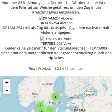
Nummer 83 in Almunge ein. Der örtliche Fahrdienstleiter ist mit
dem Fahrrad zur Weiche gefahren, um den Zug in das
Kreuzungsgleis einzulassen.
DR1AM-254 Alotene
DR1AM-254 rollt als Zug 801 Krustpils - Riga dem nächsten Halt
Alotene entgegen.
TEP70BS-003 Vokė
Leider keine Zeit mehr für den Stellungswechsel - TEP70-003
dieselt mit dem morgendlichen Kalingrader Schnellzug durch den
Hp Vokės
First
|
Previous
|
1
2
3
4
| Next
| Last
+
-
4
7
6