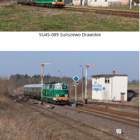
SU45-089 Suliszewo Drawskie