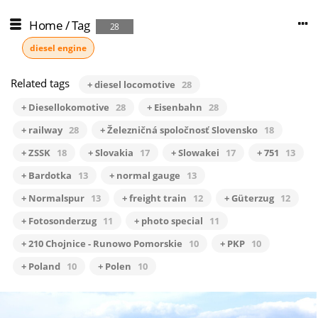
Home
/
Tag
28
diesel engine
Related tags
+ diesel locomotive
28
+ Diesellokomotive
28
+ Eisenbahn
28
+ railway
28
+ Železničná spoločnosť Slovensko
18
+ ZSSK
18
+ Slovakia
17
+ Slowakei
17
+ 751
13
+ Bardotka
13
+ normal gauge
13
+ Normalspur
13
+ freight train
12
+ Güterzug
12
+ Fotosonderzug
11
+ photo special
11
+ 210 Chojnice - Runowo Pomorskie
10
+ PKP
10
+ Poland
10
+ Polen
10