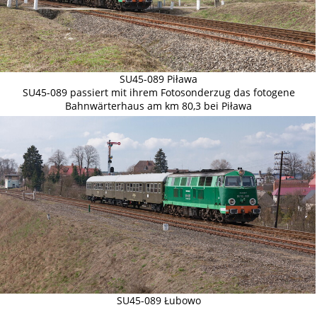
SU45-089 Piława
SU45-089 passiert mit ihrem Fotosonderzug das fotogene
Bahnwärterhaus am km 80,3 bei Piława
SU45-089 Łubowo