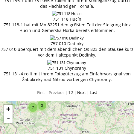
751 196-7 und 751 036-5 rollen mit ihrem Kohleganzzug durch
das Flachland gen Tornaľa.
751 118 Hucín
751 118-1 hat mit Mn 82251 den größten Teil der Steigung hinz
Hucín und Gemerská Hôrka bereits erklommen.
757 010 Dedinky
757 010 überquert mit dem abendlichen Os 823 den Stausee kurz
vor dem Haltepunkt Dedinky.
751 131 Chynorany
751 131-4 rollt mit ihrem Fotogüterzug am Einfahrvorsignal von
Žabokreky nad Nitrou vorbei gen Chynorany.
First |
Previous |
1
2
|
Next
|
Last
3
7
+
-