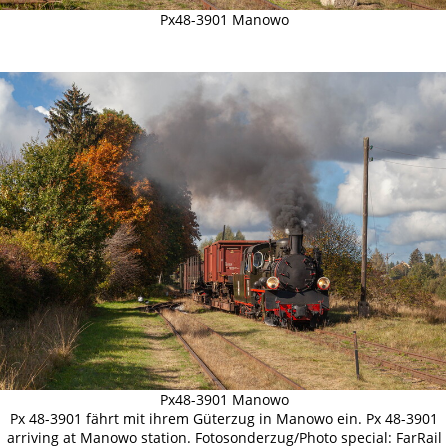
Px48-3901 Manowo
Px48-3901 Manowo
Px 48-3901 fährt mit ihrem Güterzug in Manowo ein. Px 48-3901
arriving at Manowo station. Fotosonderzug/Photo special: FarRail