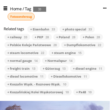
Home
/
Tag
33
Fotosonderzug
Related tags
+ Eisenbahn
33
+ photo special
33
+ railway
33
+ PKP
28
+ Poland
28
+ Polen
28
+ Polskie Koleje Państwowe
28
+ Dampflokomotive
22
+ steam locomotive
22
+ steam engine
15
+ normal gauge
14
+ Normalspur
14
+ freight train
13
+ Güterzug
13
+ diesel engine
11
+ diesel locomotive
11
+ Diesellokomotive
11
+ Koszalin Wąsk. - Roznowo Wąsk.
10
+ Koszalińskiej Kolei Wąskotorowej
10
+ Px48
10