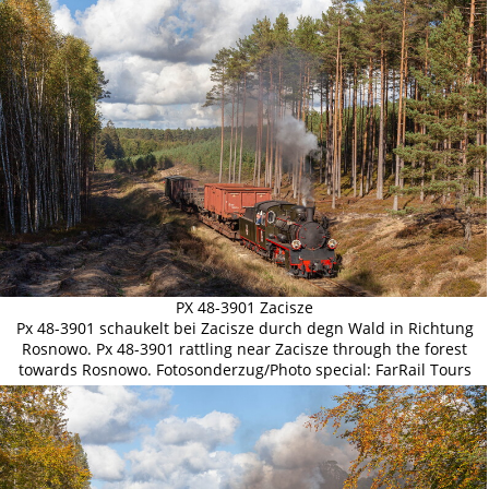
PX 48-3901 Zacisze
Px 48-3901 schaukelt bei Zacisze durch degn Wald in Richtung
Rosnowo. Px 48-3901 rattling near Zacisze through the forest
towards Rosnowo. Fotosonderzug/Photo special: FarRail Tours