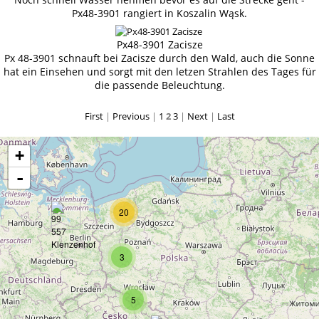
Px48-3901 rangiert in Koszalin Wąsk.
Px48-3901 Zacisze
Px 48-3901 schnauft bei Zacisze durch den Wald, auch die Sonne
hat ein Einsehen und sorgt mit den letzen Strahlen des Tages für
die passende Beleuchtung.
First
|
Previous
|
1
2
3
|
Next
|
Last
+
-
20
3
5