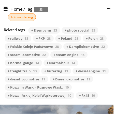
Home
/
Tag
33
Fotosonderzug
Related tags
+ Eisenbahn
33
+ photo special
33
+ railway
33
+ PKP
28
+ Poland
28
+ Polen
28
+ Polskie Koleje Państwowe
28
+ Dampflokomotive
22
+ steam locomotive
22
+ steam engine
15
+ normal gauge
14
+ Normalspur
14
+ freight train
13
+ Güterzug
13
+ diesel engine
11
+ diesel locomotive
11
+ Diesellokomotive
11
+ Koszalin Wąsk. - Roznowo Wąsk.
10
+ Koszalińskiej Kolei Wąskotorowej
10
+ Px48
10