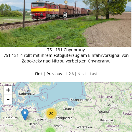
751 131 Chynorany
751 131-4 rollt mit ihrem Fotogüterzug am Einfahrvorsignal von
Žabokreky nad Nitrou vorbei gen Chynorany.
First
|
Previous
|
1
2
3
| Next
| Last
+
-
20
3