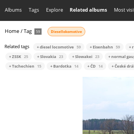
Albums
Tags
Explore
Related albums
Most vis
Home
/
Tag
59
Diesellokomotive
Related tags
+ diesel locomotive
59
+ Eisenbahn
59
+ 
+ ZSSK
25
+ Slovakia
23
+ Slowakei
23
+ normal gau
+ Tschechien
15
+ Bardotka
14
+ ČD
14
+ České dr