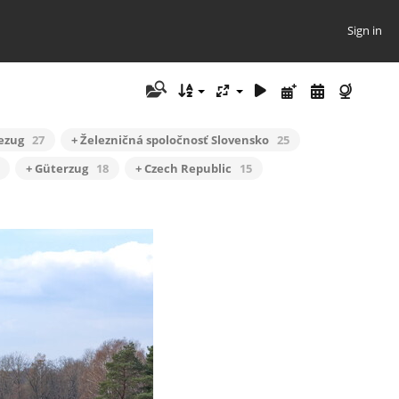
Sign in
sezug
27
+ Železničná spoločnosť Slovensko
25
+ Güterzug
18
+ Czech Republic
15