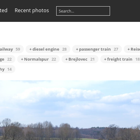
ited
Recent photos
railway
59
+ diesel engine
28
+ passenger train
27
+ Rei
ge
22
+ Normalspur
22
+ Brejlovec
21
+ freight train
18
áhy
14