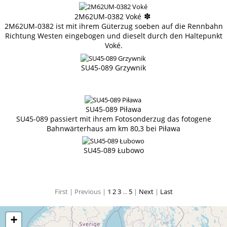
✽
2M62UM-0382 Voké
2M62UM-0382 ist mit ihrem Güterzug soeben auf die Rennbahn
Richtung Westen eingebogen und dieselt durch den Haltepunkt
Voké.
SU45-089 Grzywnik
SU45-089 Piława
SU45-089 passiert mit ihrem Fotosonderzug das fotogene
Bahnwärterhaus am km 80,3 bei Piława
SU45-089 Łubowo
First |
Previous |
1
2
3
...
5
|
Next
|
Last
+