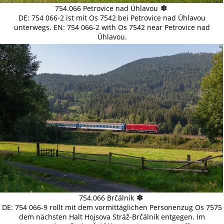
✽
754.066 Petrovice nad Úhlavou
DE: 754 066-2 ist mit Os 7542 bei Petrovice nad Úhlavou
unterwegs. EN: 754 066-2 with Os 7542 near Petrovice nad
Úhlavou.
✽
754.066 Brčálník
DE: 754 066-9 rollt mit dem vormittäglichen Personenzug Os 7575
dem nächsten Halt Hojsova Stráž-Brčálník entgegen. Im