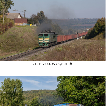
✽
2ТЭ10Ут-0035 Єзупіль