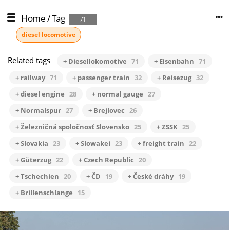
Home
/
Tag
71
diesel locomotive
Related tags
+ Diesellokomotive
71
+ Eisenbahn
71
+ railway
71
+ passenger train
32
+ Reisezug
32
+ diesel engine
28
+ normal gauge
27
+ Normalspur
27
+ Brejlovec
26
+ Železničná spoločnosť Slovensko
25
+ ZSSK
25
+ Slovakia
23
+ Slowakei
23
+ freight train
22
+ Güterzug
22
+ Czech Republic
20
+ Tschechien
20
+ ČD
19
+ České dráhy
19
+ Brillenschlange
15