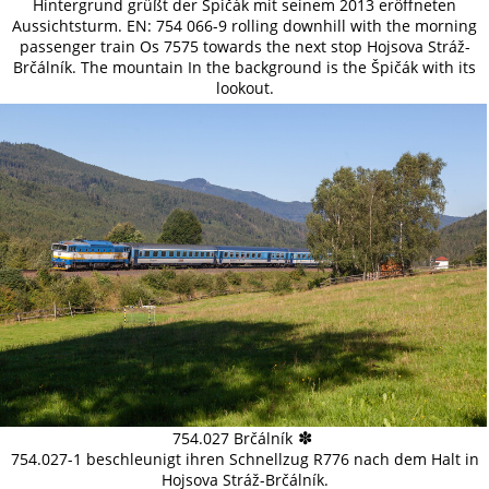
Hintergrund grüßt der Špičák mit seinem 2013 eröffneten
Aussichtsturm. EN: 754 066-9 rolling downhill with the morning
passenger train Os 7575 towards the next stop Hojsova Stráž-
Brčálník. The mountain In the background is the Špičák with its
lookout.
✽
754.027 Brčálník
754.027-1 beschleunigt ihren Schnellzug R776 nach dem Halt in
Hojsova Stráž-Brčálník.