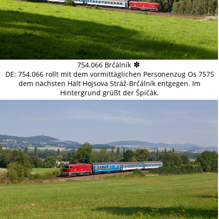
✽
754.066 Brčálník
DE: 754.066 rollt mit dem vormittäglichen Personenzug Os 7575
dem nächsten Halt Hojsova Stráž-Brčálník entgegen. Im
Hintergrund grüßt der Špičák.