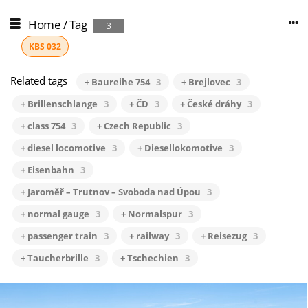
Home
/
Tag
3
KBS 032
Related tags
+ Baureihe 754
3
+ Brejlovec
3
+ Brillenschlange
3
+ ČD
3
+ České dráhy
3
+ class 754
3
+ Czech Republic
3
+ diesel locomotive
3
+ Diesellokomotive
3
+ Eisenbahn
3
+ Jaroměř – Trutnov – Svoboda nad Úpou
3
+ normal gauge
3
+ Normalspur
3
+ passenger train
3
+ railway
3
+ Reisezug
3
+ Taucherbrille
3
+ Tschechien
3