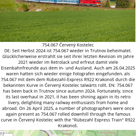
754.067 Červený Kostelec
DE: Seit Herbst 2024 ist 754.067 wieder in Trutnov beheimatet.
Glücklicherweise erstrahlt sie seit ihrer letzten Revision im Jahre
2021 wieder im Retrolack und erfreut damit viele
Eisenbahnfreunde aus dem In- und Ausland. Auch am 26.04.2025
waren hatten sich wieder einige Fotografen eingefunden, als
754.067 mit dem dem Rübezahl-Express R922 Krakonoš durch die
bekannten Kurve in Červený Kostelec talwärts rollt. EN: 754.067
has been back in Trutnov since autumn 2024. Fortunately, since
its last overhaul in 2021, it has been shining again in its retro
livery, delighting many railway enthusiasts from home and
abroad. On 26 April 2025, a number of photographers were once
again present as 754.067 rolled downhill through the famous
curve in Červený Kostelec with the "Rübezahl Express Train" R922
Krakonoš.