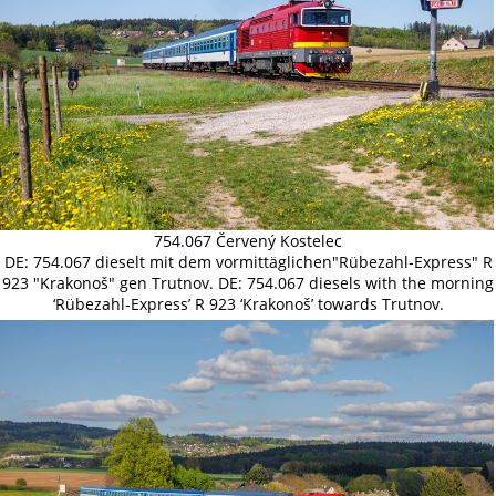
754.067 Červený Kostelec
DE: 754.067 dieselt mit dem vormittäglichen"Rübezahl-Express" R
923 "Krakonoš" gen Trutnov. DE: 754.067 diesels with the morning
‘Rübezahl-Express’ R 923 ‘Krakonoš’ towards Trutnov.