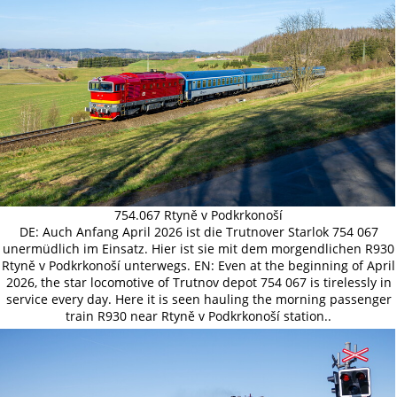
754.067 Rtyně v Podkrkonoší
DE: Auch Anfang April 2026 ist die Trutnover Starlok 754 067
unermüdlich im Einsatz. Hier ist sie mit dem morgendlichen R930
Rtyně v Podkrkonoší unterwegs. EN: Even at the beginning of April
2026, the star locomotive of Trutnov depot 754 067 is tirelessly in
service every day. Here it is seen hauling the morning passenger
train R930 near Rtyně v Podkrkonoší station..