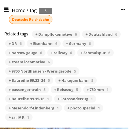
Home
/
Tag
6
Deutsche Reichsbahn
Related tags
+ Dampflokomotive
6
+ Deutschland
6
+ DR
6
+ Eisenbahn
6
+ Germany
6
+ narrow gauge
6
+ railway
6
+ Schmalspur
6
+ steam locomotive
6
+ 9700 Nordhausen - Wernigerode
5
+ Baureihe 99.23–24
5
+ Harzquerbahn
5
+ passenger train
5
+ Reisezug
5
+ 750 mm
1
+ Baureihe 99.15-16
1
+ Fotosonderzug
1
+ Mesendorf-Lindenberg
1
+ photo special
1
+ sä. IV K
1