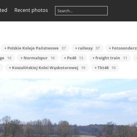
ited
Recent photos
+ Polskie Koleje Państwowe
37
+ railway
37
+ Fotosonderz
ge
16
+ Normalspur
16
+ Px48
13
+ freight train
11
+ Koszalińskiej Kolei Wąskotorowej
10
+ Tkt48
10