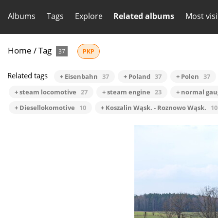
Albums
Tags
Explore
Related albums
Most vis
Home
/
Tag
37
PKP
Related tags
+ Eisenbahn
37
+ Poland
37
+ Polen
37
+ steam locomotive
27
+ steam engine
23
+ normal gau
+ Diesellokomotive
10
+ Koszalin Wąsk. - Roznowo Wąsk.
10