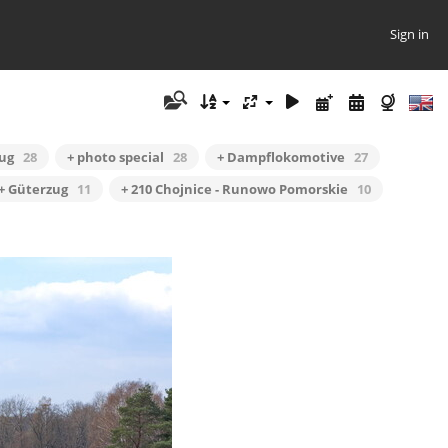
Sign in
ug
28
+ photo special
28
+ Dampflokomotive
27
+ Güterzug
11
+ 210 Chojnice - Runowo Pomorskie
10