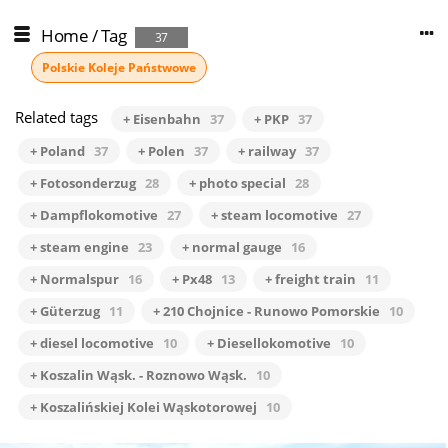
Home
/
Tag
37
Polskie Koleje Państwowe
Related tags
+ Eisenbahn
37
+ PKP
37
+ Poland
37
+ Polen
37
+ railway
37
+ Fotosonderzug
28
+ photo special
28
+ Dampflokomotive
27
+ steam locomotive
27
+ steam engine
23
+ normal gauge
16
+ Normalspur
16
+ Px48
13
+ freight train
11
+ Güterzug
11
+ 210 Chojnice - Runowo Pomorskie
10
+ diesel locomotive
10
+ Diesellokomotive
10
+ Koszalin Wąsk. - Roznowo Wąsk.
10
+ Koszalińskiej Kolei Wąskotorowej
10