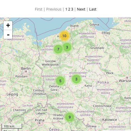
First |
Previous |
1
2
3
|
Next
|
Last
+
-
10
3
7
3
5
9
100 km
50 mi