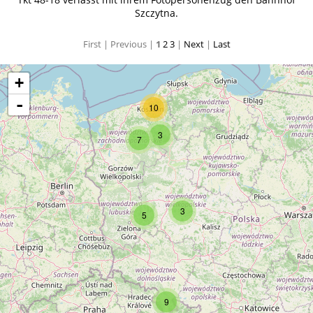
Szczytna.
First |
Previous |
1
2
3
|
Next
|
Last
+
-
10
3
7
3
5
9