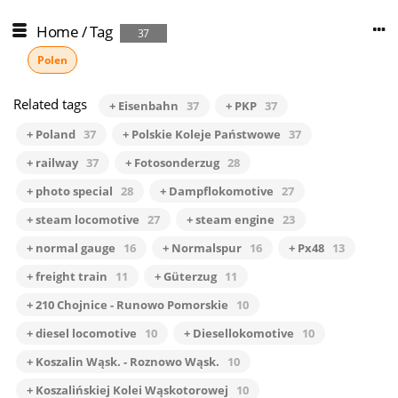
Home
/
Tag
37
Polen
Related tags
+ Eisenbahn
37
+ PKP
37
+ Poland
37
+ Polskie Koleje Państwowe
37
+ railway
37
+ Fotosonderzug
28
+ photo special
28
+ Dampflokomotive
27
+ steam locomotive
27
+ steam engine
23
+ normal gauge
16
+ Normalspur
16
+ Px48
13
+ freight train
11
+ Güterzug
11
+ 210 Chojnice - Runowo Pomorskie
10
+ diesel locomotive
10
+ Diesellokomotive
10
+ Koszalin Wąsk. - Roznowo Wąsk.
10
+ Koszalińskiej Kolei Wąskotorowej
10