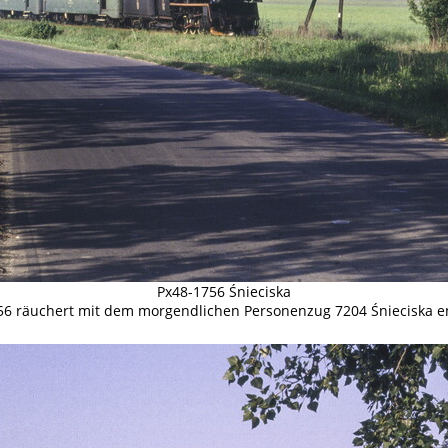
Px48-1756 Śnieciska
56 räuchert mit dem morgendlichen Personenzug 7204 Śnieciska e