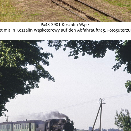
Px48-3901 Koszalin Wąsk.
t mit in Koszalin Wąskotorowy auf den Abfahrauftrag. Fotogüterzug