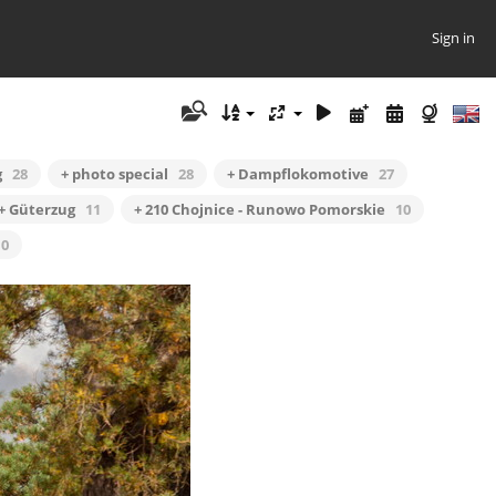
Sign in
g
28
+ photo special
28
+ Dampflokomotive
27
+ Güterzug
11
+ 210 Chojnice - Runowo Pomorskie
10
10