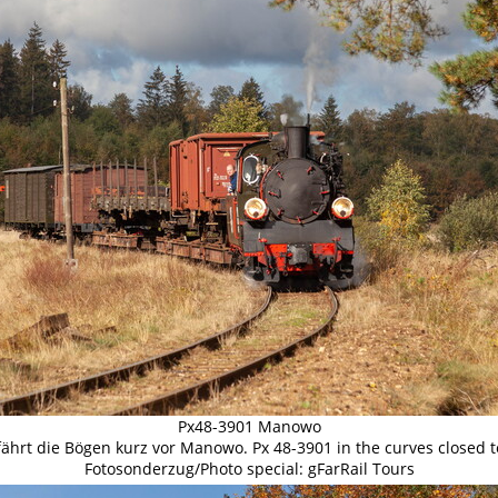
Px48-3901 Manowo
ährt die Bögen kurz vor Manowo. Px 48-3901 in the curves closed 
Fotosonderzug/Photo special: gFarRail Tours