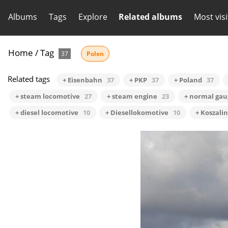
Albums
Tags
Explore
Related albums
Most vis
Home
/
Tag
37
Polen
Related tags
+ Eisenbahn
37
+ PKP
37
+ Poland
37
+ steam locomotive
27
+ steam engine
23
+ normal gau
+ diesel locomotive
10
+ Diesellokomotive
10
+ Koszali