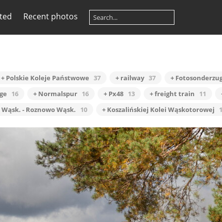
ited
Recent photos
+ Polskie Koleje Państwowe
37
+ railway
37
+ Fotosonderzu
ge
16
+ Normalspur
16
+ Px48
13
+ freight train
11
n Wąsk. - Roznowo Wąsk.
10
+ Koszalińskiej Kolei Wąskotorowej