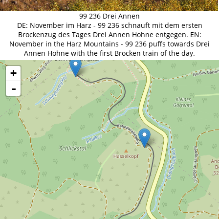
99 236 Drei Annen
DE: November im Harz - 99 236 schnauft mit dem ersten
Brockenzug des Tages Drei Annen Hohne entgegen. EN:
November in the Harz Mountains - 99 236 puffs towards Drei
Annen Hohne with the first Brocken train of the day.
+
-