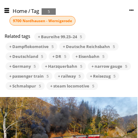
Home
/
Tag
5
9700 Nordhausen - Wernigerode
Related tags
+ Baureihe 99.23–24
5
+ Dampflokomotive
5
+ Deutsche Reichsbahn
5
+ Deutschland
5
+ DR
5
+ Eisenbahn
5
+ Germany
5
+ Harzquerbahn
5
+ narrow gauge
5
+ passenger train
5
+ railway
5
+ Reisezug
5
+ Schmalspur
5
+ steam locomotive
5