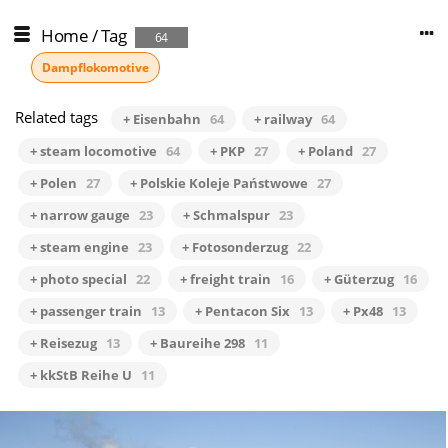
Home
/
Tag
64
Dampflokomotive
Related tags
+ Eisenbahn
64
+ railway
64
+ steam locomotive
64
+ PKP
27
+ Poland
27
+ Polen
27
+ Polskie Koleje Państwowe
27
+ narrow gauge
23
+ Schmalspur
23
+ steam engine
23
+ Fotosonderzug
22
+ photo special
22
+ freight train
16
+ Güterzug
16
+ passenger train
13
+ Pentacon Six
13
+ Px48
13
+ Reisezug
13
+ Baureihe 298
11
+ kkStB Reihe U
11