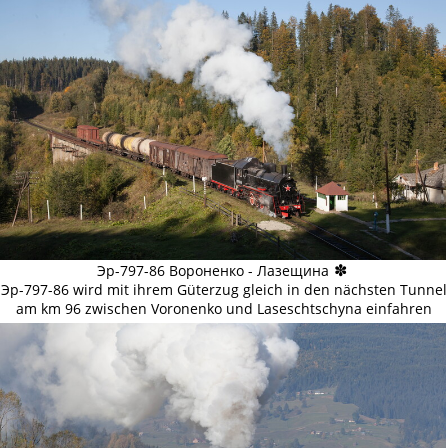
✽
Эр-797-86 Вороненко - Лазещина
Эр-797-86 wird mit ihrem Güterzug gleich in den nächsten Tunnel
am km 96 zwischen Voronenko und Laseschtschyna einfahren