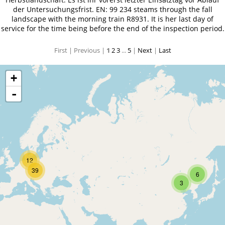
der Untersuchungsfrist. EN: 99 234 steams through the fall
landscape with the morning train R8931. It is her last day of
service for the time being before the end of the inspection period.
First |
Previous |
1
2
3
...
5
|
Next
|
Last
+
-
12
39
6
3