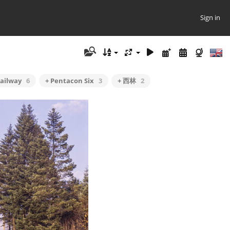
Sign in
railway
6
+ Pentacon Six
3
+ 西林
2