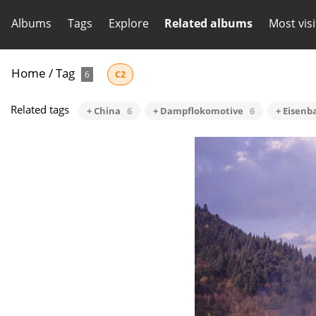
Albums
Tags
Explore
Related albums
Most vis
Home
/
Tag
6
C2
Related tags
+ China
6
+ Dampflokomotive
6
+ Eisenb