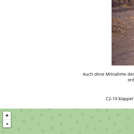
Auch ohne Mitnahme der ü
or
C2-10 klapper
+
-