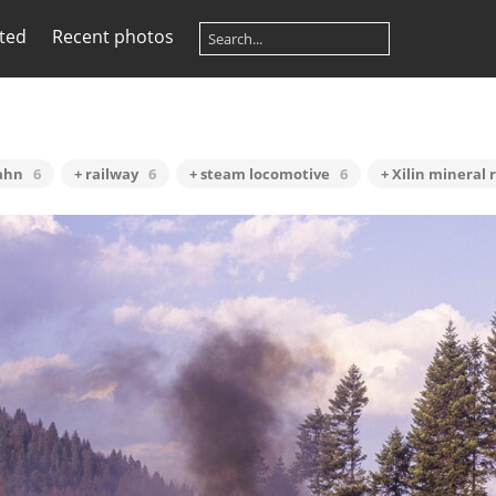
ited
Recent photos
ahn
6
+ railway
6
+ steam locomotive
6
+ Xilin mineral 