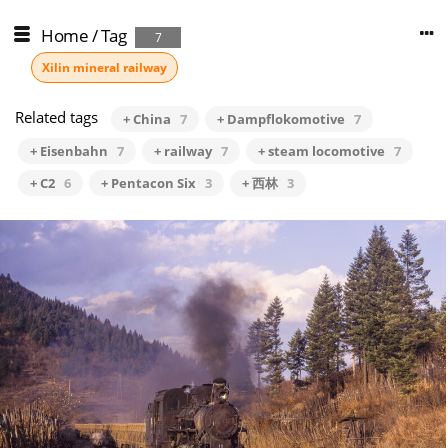
Home
/
Tag
7
Xilin mineral railway
Related tags
+ China
7
+ Dampflokomotive
7
+ Eisenbahn
7
+ railway
7
+ steam locomotive
7
+ C2
6
+ Pentacon Six
3
+ 西林
3