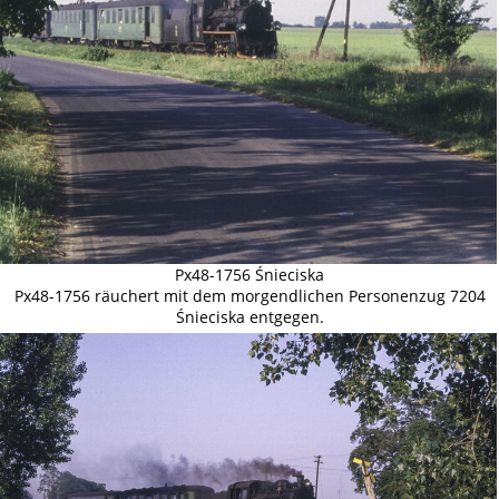
Px48-1756 Śnieciska
Px48-1756 räuchert mit dem morgendlichen Personenzug 7204
Śnieciska entgegen.