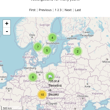
First
|
Previous
|
1
2
3
|
Next
|
Last
+
-
4
7
5
2
3
6
10
500 km