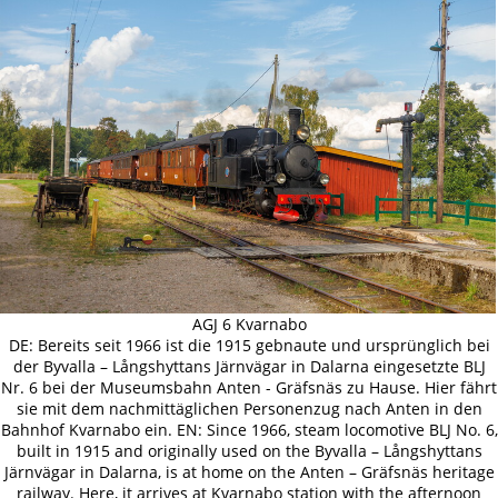
AGJ 6 Kvarnabo
DE: Bereits seit 1966 ist die 1915 gebnaute und ursprünglich bei
der Byvalla – Långshyttans Järnvägar in Dalarna eingesetzte BLJ
Nr. 6 bei der Museumsbahn Anten - Gräfsnäs zu Hause. Hier fährt
sie mit dem nachmittäglichen Personenzug nach Anten in den
Bahnhof Kvarnabo ein. EN: Since 1966, steam locomotive BLJ No. 6,
built in 1915 and originally used on the Byvalla – Långshyttans
Järnvägar in Dalarna, is at home on the Anten – Gräfsnäs heritage
railway. Here, it arrives at Kvarnabo station with the afternoon