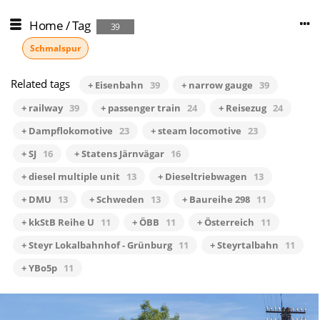
Home
/
Tag
39
Schmalspur
Related tags
+ Eisenbahn
39
+ narrow gauge
39
+ railway
39
+ passenger train
24
+ Reisezug
24
+ Dampflokomotive
23
+ steam locomotive
23
+ SJ
16
+ Statens Järnvägar
16
+ diesel multiple unit
13
+ Dieseltriebwagen
13
+ DMU
13
+ Schweden
13
+ Baureihe 298
11
+ kkStB Reihe U
11
+ ÖBB
11
+ Österreich
11
+ Steyr Lokalbahnhof - Grünburg
11
+ Steyrtalbahn
11
+ YBo5p
11