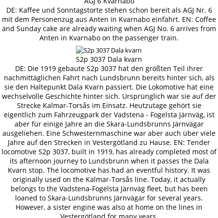
AGJ 6 Kvarnabo
DE: Kaffee und Sonntagstorte stehen schon bereit als AGJ Nr. 6
mit dem Personenzug aus Anten in Kvarnabo einfährt. EN: Coffee
and Sunday cake are already waiting when AGJ No. 6 arrives from
Anten in Kvarnabo on the passenger train.
S2p 3037 Dala kvarn
DE: Die 1919 gebaute S2p 3037 hat den größten Teil ihrer
nachmittäglichen Fahrt nach Lundsbrunn bereits hinter sich, als
sie den Haltepunkt Dala Kvarn passiert. Die Lokomotive hat eine
wechselvolle Geschichte hinter sich. Ursprünglich war sie auf der
Strecke Kalmar-Torsås im Einsatz. Heutzutage gehört sie
eigentlich zum Fahrzeugpark der Vadstena - Fogelsta Järnväg, ist
aber für einige Jahre an die Skara-Lundsbrunns Järnvägar
ausgeliehen. Eine Schwesternmaschine war aber auch über viele
Jahre auf den Strecken in Vestergötland zu Hause. EN: Tender
locomotive S2p 3037, built in 1919, has already completed most of
its afternoon journey to Lundsbrunn when it passes the Dala
Kvarn stop. The locomotive has had an eventful history. It was
originally used on the Kalmar-Torsås line. Today, it actually
belongs to the Vadstena-Fogelsta Järnväg fleet, but has been
loaned to Skara-Lundsbrunns Järnvägar for several years.
However, a sister engine was also at home on the lines in
Vestergötland for many years.