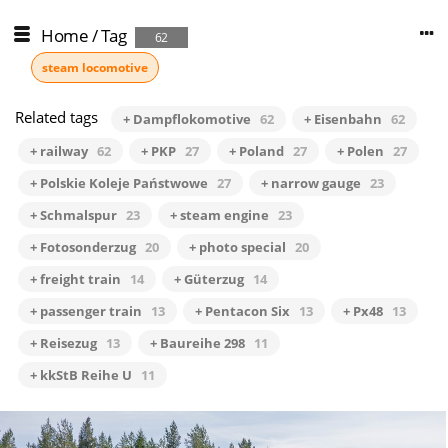
Home
/
Tag
62
steam locomotive
Related tags
+ Dampflokomotive
62
+ Eisenbahn
62
+ railway
62
+ PKP
27
+ Poland
27
+ Polen
27
+ Polskie Koleje Państwowe
27
+ narrow gauge
23
+ Schmalspur
23
+ steam engine
23
+ Fotosonderzug
20
+ photo special
20
+ freight train
14
+ Güterzug
14
+ passenger train
13
+ Pentacon Six
13
+ Px48
13
+ Reisezug
13
+ Baureihe 298
11
+ kkStB Reihe U
11