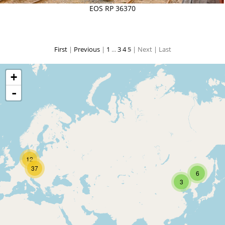
EOS RP 36370
First
|
Previous
|
1
...
3
4
5
| Next
| Last
+
-
12
37
6
3