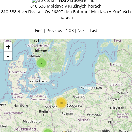
810 538 Moldava v Krušných horách
810 538-9 verlässt als Os 26807 den Bahnhof Moldava v Krušných
horách
First
|
Previous
|
1
2
3
|
Next
|
Last
+
-
2
10