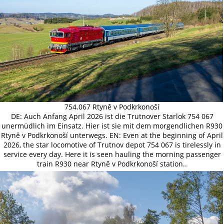
754.067 Rtyně v Podkrkonoší
DE: Auch Anfang April 2026 ist die Trutnover Starlok 754 067
unermüdlich im Einsatz. Hier ist sie mit dem morgendlichen R930
Rtyně v Podkrkonoší unterwegs. EN: Even at the beginning of April
2026, the star locomotive of Trutnov depot 754 067 is tirelessly in
service every day. Here it is seen hauling the morning passenger
train R930 near Rtyně v Podkrkonoší station..