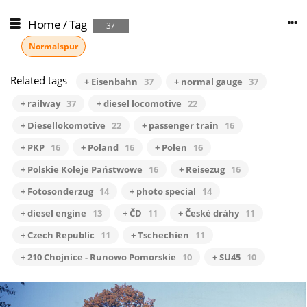
Home
/
Tag
37
Normalspur
Related tags
+ Eisenbahn
37
+ normal gauge
37
+ railway
37
+ diesel locomotive
22
+ Diesellokomotive
22
+ passenger train
16
+ PKP
16
+ Poland
16
+ Polen
16
+ Polskie Koleje Państwowe
16
+ Reisezug
16
+ Fotosonderzug
14
+ photo special
14
+ diesel engine
13
+ ČD
11
+ České dráhy
11
+ Czech Republic
11
+ Tschechien
11
+ 210 Chojnice - Runowo Pomorskie
10
+ SU45
10