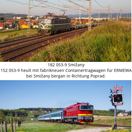
182 053-9 Smižany
152 053-9 heult mit fabrikneuen Containertragwagen für ERMEWA
bei Smižany bergan in Richtung Poprad.