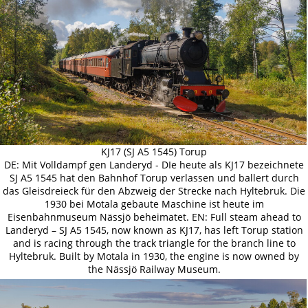
KJ17 (SJ A5 1545) Torup
DE: Mit Volldampf gen Landeryd - DIe heute als KJ17 bezeichnete
SJ A5 1545 hat den Bahnhof Torup verlassen und ballert durch
das Gleisdreieck für den Abzweig der Strecke nach Hyltebruk. Die
1930 bei Motala gebaute Maschine ist heute im
Eisenbahnmuseum Nässjö beheimatet. EN: Full steam ahead to
Landeryd – SJ A5 1545, now known as KJ17, has left Torup station
and is racing through the track triangle for the branch line to
Hyltebruk. Built by Motala in 1930, the engine is now owned by
the Nässjö Railway Museum.