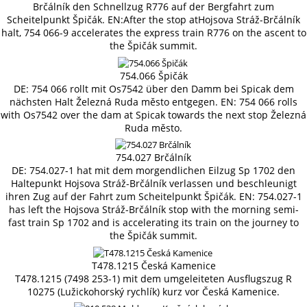
Brčálník den Schnellzug R776 auf der Bergfahrt zum
Scheitelpunkt Špičák. EN:After the stop atHojsova Stráž-Brčálník
halt, 754 066-9 accelerates the express train R776 on the ascent to
the Špičák summit.
754.066 Špičák
DE: 754 066 rollt mit Os7542 über den Damm bei Spicak dem
nächsten Halt Železná Ruda město entgegen. EN: 754 066 rolls
with Os7542 over the dam at Spicak towards the next stop Železná
Ruda město.
754.027 Brčálník
DE: 754.027-1 hat mit dem morgendlichen Eilzug Sp 1702 den
Haltepunkt Hojsova Stráž-Brčálník verlassen und beschleunigt
ihren Zug auf der Fahrt zum Scheitelpunkt Špičák. EN: 754.027-1
has left the Hojsova Stráž-Brčálník stop with the morning semi-
fast train Sp 1702 and is accelerating its train on the journey to
the Špičák summit.
T478.1215 Česká Kamenice
T478.1215 (7498 253-1) mit dem umgeleiteten Ausflugszug R
10275 (Lužickohorský rychlík) kurz vor Česká Kamenice.