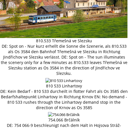
810.533 Třemešná ve Slezsku
DE: Spot on - Nur kurz erhellt die Sonne die Szenerie, als 810.533
als Os 3584 den Bahnhof Třemešná ve Slezsku in Richtung
Jindřichov ve Slezsku verlässt. DE: Spot on - The sun illuminates
the scenery only for a few minutes as 810.533 leaves Třemešná ve
Slezsku station as Os 3584 in the direction of Jindřichov ve
Slezsku.
810 533 Linhartovy
DE: Kein Bedarf - 810 533 durcheilt in flotter Fahrt als Os 3585 den
Bedarfshaltepunkt Linhartovy in Richtung Krnov EN: No demand -
810 533 rushes through the Linhartovy demand stop in the
direction of Krnov as Os 3585
754.066 Brčálník
DE: 754 066-9 beschleunigt nach dem Halt in Hojsova Stráž-