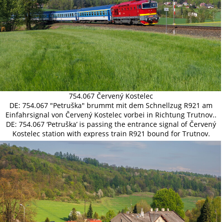
754.067 Červený Kostelec
DE: 754.067 "Petruška" brummt mit dem Schnellzug R921 am
Einfahrsignal von Červený Kostelec vorbei in Richtung Trutnov..
DE: 754.067 ‘Petruška’ is passing the entrance signal of Červený
Kostelec station with express train R921 bound for Trutnov.