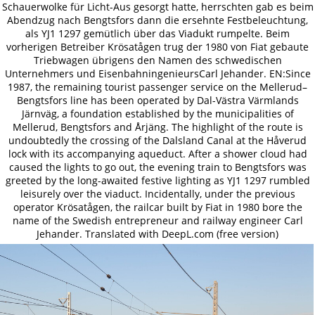
Schauerwolke für Licht-Aus gesorgt hatte, herrschten gab es beim
Abendzug nach Bengtsfors dann die ersehnte Festbeleuchtung,
als YJ1 1297 gemütlich über das Viadukt rumpelte. Beim
vorherigen Betreiber Krösatågen trug der 1980 von Fiat gebaute
Triebwagen übrigens den Namen des schwedischen
Unternehmers und EisenbahningenieursCarl Jehander. EN:Since
1987, the remaining tourist passenger service on the Mellerud–
Bengtsfors line has been operated by Dal-Västra Värmlands
Järnväg, a foundation established by the municipalities of
Mellerud, Bengtsfors and Årjäng. The highlight of the route is
undoubtedly the crossing of the Dalsland Canal at the Håverud
lock with its accompanying aqueduct. After a shower cloud had
caused the lights to go out, the evening train to Bengtsfors was
greeted by the long-awaited festive lighting as YJ1 1297 rumbled
leisurely over the viaduct. Incidentally, under the previous
operator Krösatågen, the railcar built by Fiat in 1980 bore the
name of the Swedish entrepreneur and railway engineer Carl
Jehander. Translated with DeepL.com (free version)