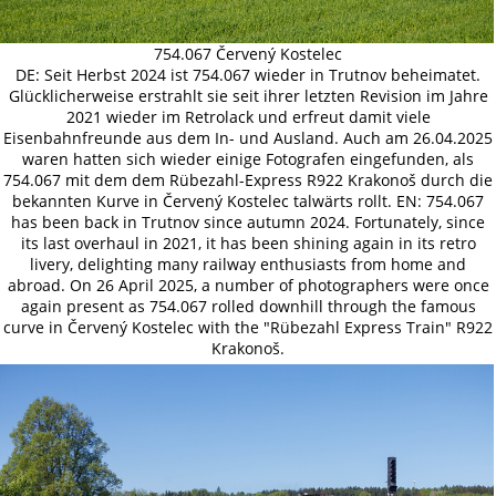
754.067 Červený Kostelec
DE: Seit Herbst 2024 ist 754.067 wieder in Trutnov beheimatet.
Glücklicherweise erstrahlt sie seit ihrer letzten Revision im Jahre
2021 wieder im Retrolack und erfreut damit viele
Eisenbahnfreunde aus dem In- und Ausland. Auch am 26.04.2025
waren hatten sich wieder einige Fotografen eingefunden, als
754.067 mit dem dem Rübezahl-Express R922 Krakonoš durch die
bekannten Kurve in Červený Kostelec talwärts rollt. EN: 754.067
has been back in Trutnov since autumn 2024. Fortunately, since
its last overhaul in 2021, it has been shining again in its retro
livery, delighting many railway enthusiasts from home and
abroad. On 26 April 2025, a number of photographers were once
again present as 754.067 rolled downhill through the famous
curve in Červený Kostelec with the "Rübezahl Express Train" R922
Krakonoš.