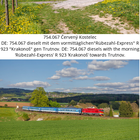
754.067 Červený Kostelec
DE: 754.067 dieselt mit dem vormittäglichen"Rübezahl-Express" R
923 "Krakonoš" gen Trutnov. DE: 754.067 diesels with the morning
‘Rübezahl-Express’ R 923 ‘Krakonoš’ towards Trutnov.