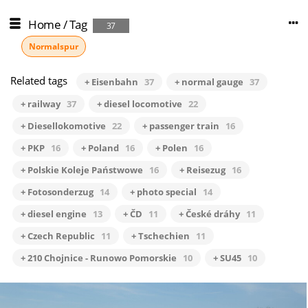
Home
/
Tag
37
Normalspur
Related tags
+ Eisenbahn
37
+ normal gauge
37
+ railway
37
+ diesel locomotive
22
+ Diesellokomotive
22
+ passenger train
16
+ PKP
16
+ Poland
16
+ Polen
16
+ Polskie Koleje Państwowe
16
+ Reisezug
16
+ Fotosonderzug
14
+ photo special
14
+ diesel engine
13
+ ČD
11
+ České dráhy
11
+ Czech Republic
11
+ Tschechien
11
+ 210 Chojnice - Runowo Pomorskie
10
+ SU45
10