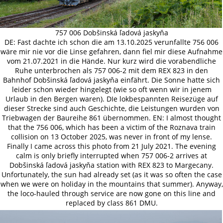
757 006 Dobšinská ľadová jaskyňa
DE: Fast dachte ich schon die am 13.10.2025 verunfallte 756 006
wäre mir nie vor die Linse gefahren, dann fiel mir diese Aufnahme
vom 21.07.2021 in die Hände. Nur kurz wird die vorabendliche
Ruhe unterbrochen als 757 006-2 mit dem REX 823 in den
Bahnhof Dobšinská ľadová jaskyňa einfährt. Die Sonne hatte sich
leider schon wieder hingelegt (wie so oft wenn wir in jenem
Urlaub in den Bergen waren). DIe lokbespannten Reisezüge auf
dieser Strecke sind auch Geschichte, die Leistungen wurden von
Triebwagen der Baureihe 861 übernommen. EN: I almost thought
that the 756 006, which has been a victim of the Roznava train
collision on 13 October 2025, was never in front of my lense.
Finally I came across this photo from 21 July 2021. The evening
calm is only briefly interrupted when 757 006-2 arrives at
Dobšinská ľadová jaskyňa station with REX 823 to Margecany.
Unfortunately, the sun had already set (as it was so often the case
when we were on holiday in the mountains that summer). Anyway,
the loco-hauled through service are now gone on this line and
replaced by class 861 DMU.