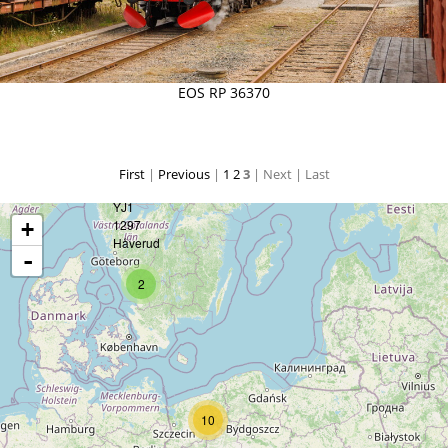
EOS RP 36370
First
|
Previous
|
1
2
3
| Next
| Last
+
-
2
10