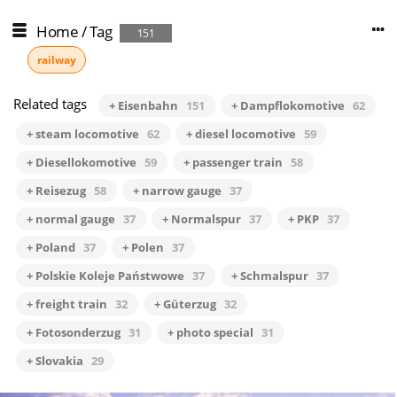
Home
/
Tag
151
railway
Related tags
+ Eisenbahn
151
+ Dampflokomotive
62
+ steam locomotive
62
+ diesel locomotive
59
+ Diesellokomotive
59
+ passenger train
58
+ Reisezug
58
+ narrow gauge
37
+ normal gauge
37
+ Normalspur
37
+ PKP
37
+ Poland
37
+ Polen
37
+ Polskie Koleje Państwowe
37
+ Schmalspur
37
+ freight train
32
+ Güterzug
32
+ Fotosonderzug
31
+ photo special
31
+ Slovakia
29