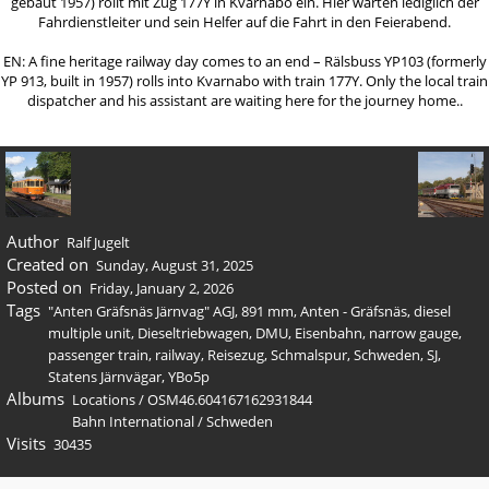
gebaut 1957) rollt mit Zug 177Y in Kvarnabo ein. Hier warten lediglich der
Fahrdienstleiter und sein Helfer auf die Fahrt in den Feierabend.
EN: A fine heritage railway day comes to an end – Rälsbuss YP103 (formerly
YP 913, built in 1957) rolls into Kvarnabo with train 177Y. Only the local train
dispatcher and his assistant are waiting here for the journey home..
Author
Ralf Jugelt
Created on
Sunday, August 31, 2025
Posted on
Friday, January 2, 2026
Tags
"Anten Gräfsnäs Järnvag" AGJ
,
891 mm
,
Anten - Gräfsnäs
,
diesel
multiple unit
,
Dieseltriebwagen
,
DMU
,
Eisenbahn
,
narrow gauge
,
passenger train
,
railway
,
Reisezug
,
Schmalspur
,
Schweden
,
SJ
,
Statens Järnvägar
,
YBo5p
Albums
Locations
/
OSM46.604167162931844
Bahn International
/
Schweden
Visits
30435