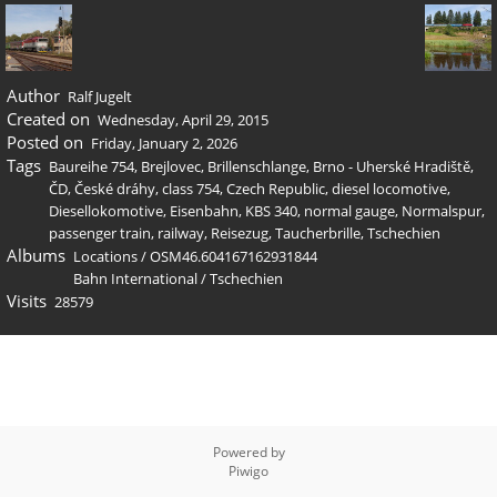
Author
Ralf Jugelt
Created on
Wednesday, April 29, 2015
Posted on
Friday, January 2, 2026
Tags
Baureihe 754
,
Brejlovec
,
Brillenschlange
,
Brno - Uherské Hradiště
,
ČD
,
České dráhy
,
class 754
,
Czech Republic
,
diesel locomotive
,
Diesellokomotive
,
Eisenbahn
,
KBS 340
,
normal gauge
,
Normalspur
,
passenger train
,
railway
,
Reisezug
,
Taucherbrille
,
Tschechien
Albums
Locations
/
OSM46.604167162931844
Bahn International
/
Tschechien
Visits
28579
Powered by
Piwigo