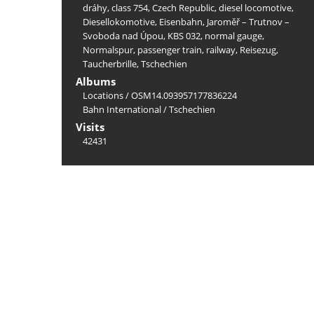
dráhy
,
class 754
,
Czech Republic
,
diesel locomotive
,
Diesellokomotive
,
Eisenbahn
,
Jaroměř – Trutnov –
Svoboda nad Úpou
,
KBS 032
,
normal gauge
,
Normalspur
,
passenger train
,
railway
,
Reisezug
,
Taucherbrille
,
Tschechien
Albums
Locations
/
OSM14.093957177836224
Bahn International
/
Tschechien
Visits
42431