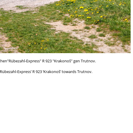
ichen"Rübezahl-Express" R 923 "Krakonoš" gen Trutnov.
‘Rübezahl-Express’ R 923 ‘Krakonoš’ towards Trutnov.