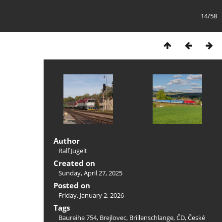
14/58
Author
Ralf Jugelt
Created on
Sunday, April 27, 2025
Posted on
Friday, January 2, 2026
Tags
Baureihe 754
,
Brejlovec
,
Brillenschlange
,
ČD
,
České