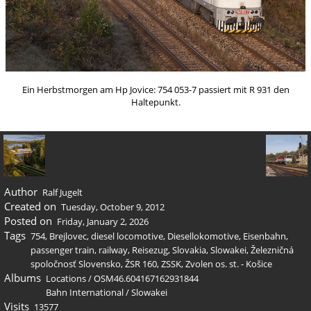
Ein Herbstmorgen am Hp Jovice: 754 053-7 passiert mit R 931 den
Haltepunkt.
Author
Ralf Jugelt
Created on
Tuesday, October 9, 2012
Posted on
Friday, January 2, 2026
Tags
754
,
Brejlovec
,
diesel locomotive
,
Diesellokomotive
,
Eisenbahn
,
passenger train
,
railway
,
Reisezug
,
Slovakia
,
Slowakei
,
Železničná
spoločnosť Slovensko
,
ŽSR 160
,
ZSSK
,
Zvolen os. st. - Košice
Albums
Locations
/
OSM46.604167162931844
Bahn International
/
Slowakei
Visits
13577