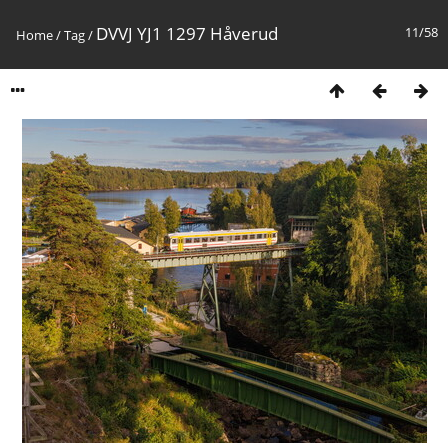
DVVJ YJ1 1297 Håverud
11/58
Home
/
Tag
/