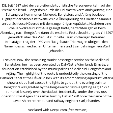
DE: Seit 1987 wird der verbleibende touristische Personenverkehr auf der
Strecke Mellerud - Bengtsfors durch die Dal-Västra Värmlands Järnväg, eine
Stiftung der Kommunen Mellerud, Bengtsfors und Årjäng betrieben.
Highlight der Strecke ist zweifellos die Überquerung des Dalslands-Kanals
an der Schleuse Håverud mit dem zugehörigen Aquädukt. Nachdem eine
Schauerwolke für Licht-Aus gesorgt hatte, herrschten gab es beim
Abendzug nach Bengtsfors dann die ersehnte Festbeleuchtung, als YJ1 1297
gemütlich über das Viadukt rumpelte. Beim vorherigen Betreiber
Krösatågen trug der 1980 von Fiat gebaute Triebwagen übrigens den
Namen des schwedischen Unternehmers und EisenbahningenieursCarl
Jehander.
EN:Since 1987, the remaining tourist passenger service on the Mellerud–
Bengtsfors line has been operated by Dal-Västra Värmlands Järnväg, a
foundation established by the municipalities of Mellerud, Bengtsfors and
Årjäng. The highlight of the route is undoubtedly the crossing of the
Dalsland Canal at the Håverud lock with its accompanying aqueduct. After a
shower cloud had caused the lights to go out, the evening train to
Bengtsfors was greeted by the long-awaited festive lighting as YJ1 1297
rumbled leisurely over the viaduct. Incidentally, under the previous
operator Krösatågen, the railcar built by Fiat in 1980 bore the name of the
Swedish entrepreneur and railway engineer Carl Jehander.
Translated with DeepL.com (free version)