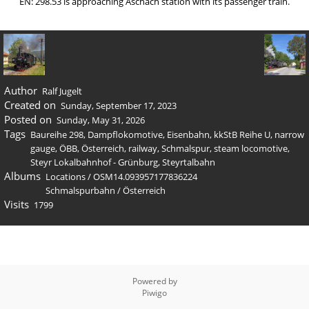
EN: 298.53 is approaching Aschach station with its passenger train.
Author
Ralf Jugelt
Created on
Sunday, September 17, 2023
Posted on
Sunday, May 31, 2026
Tags
Baureihe 298
,
Dampflokomotive
,
Eisenbahn
,
kkStB Reihe U
,
narrow
gauge
,
ÖBB
,
Österreich
,
railway
,
Schmalspur
,
steam locomotive
,
Steyr Lokalbahnhof - Grünburg
,
Steyrtalbahn
Albums
Locations
/
OSM14.093957177836224
Schmalspurbahn
/
Österreich
Visits
1799
Powered by
Piwigo