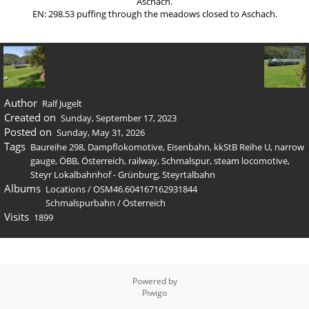
Aschach.
EN: 298.53 puffing through the meadows closed to Aschach.
Author
Ralf Jugelt
Created on
Sunday, September 17, 2023
Posted on
Sunday, May 31, 2026
Tags
Baureihe 298
,
Dampflokomotive
,
Eisenbahn
,
kkStB Reihe U
,
narrow
gauge
,
ÖBB
,
Österreich
,
railway
,
Schmalspur
,
steam locomotive
,
Steyr Lokalbahnhof - Grünburg
,
Steyrtalbahn
Albums
Locations
/
OSM46.604167162931844
Schmalspurbahn
/
Österreich
Visits
1899
Powered by
Piwigo