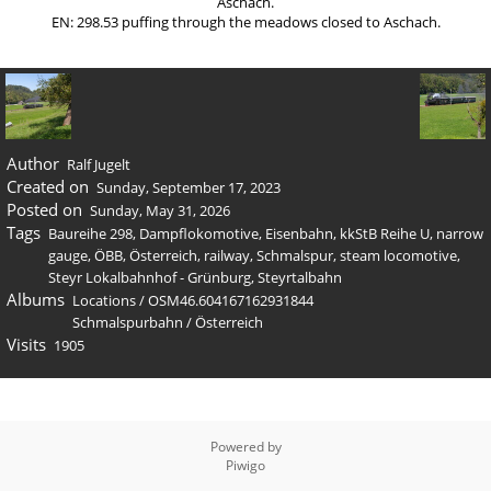
Aschach.
EN: 298.53 puffing through the meadows closed to Aschach.
Author
Ralf Jugelt
Created on
Sunday, September 17, 2023
Posted on
Sunday, May 31, 2026
Tags
Baureihe 298
,
Dampflokomotive
,
Eisenbahn
,
kkStB Reihe U
,
narrow
gauge
,
ÖBB
,
Österreich
,
railway
,
Schmalspur
,
steam locomotive
,
Steyr Lokalbahnhof - Grünburg
,
Steyrtalbahn
Albums
Locations
/
OSM46.604167162931844
Schmalspurbahn
/
Österreich
Visits
1905
Powered by
Piwigo