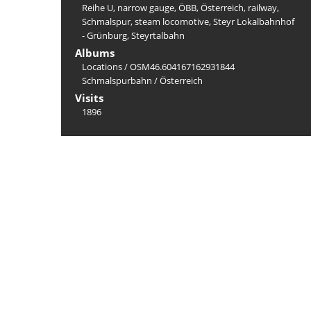
Reihe U
,
narrow gauge
,
ÖBB
,
Österreich
,
railway
,
Schmalspur
,
steam locomotive
,
Steyr Lokalbahnhof
- Grünburg
,
Steyrtalbahn
Albums
Locations
/
OSM46.604167162931844
Schmalspurbahn
/
Österreich
Visits
1896