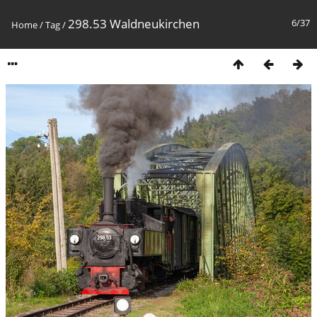
298.53 Waldneukirchen
6/37
Home
/
Tag
/