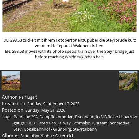
DE: 298.53 zuckelt mit ihrem Fotopersonenzug über die Steyrbrücle kurz
vor dem Haltepunkt Waldneukirchen.
EN: 298.53 moves with its photo special train over the Steyr bridge just
before reaching Waldneukirchen halt.
Author
Ralf Jugelt
Created on
Sunday, September 17, 2023
Posted on
Sunday, May 31, 2026
Tags
Baureihe 298
,
Dampflokomotive
,
Eisenbahn
,
kkStB Reihe U
,
narrow
gauge
,
ÖBB
,
Österreich
,
railway
,
Schmalspur
,
steam locomotive
,
Steyr Lokalbahnhof - Grünburg
,
Steyrtalbahn
Albums
Schmalspurbahn
/
Österreich