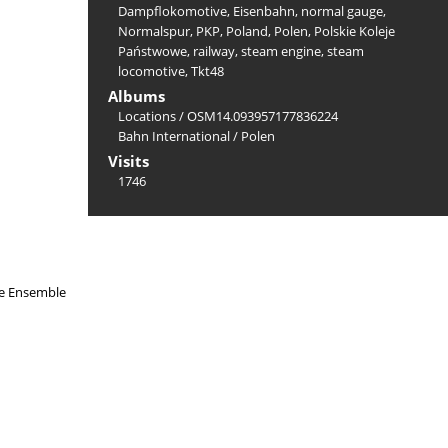
Dampflokomotive
,
Eisenbahn
,
normal gauge
,
Normalspur
,
PKP
,
Poland
,
Polen
,
Polskie Koleje
Państwowe
,
railway
,
steam engine
,
steam
locomotive
,
Tkt48
Albums
Locations
/
OSM14.093957177836224
Bahn International
/
Polen
Visits
1746
he Ensemble