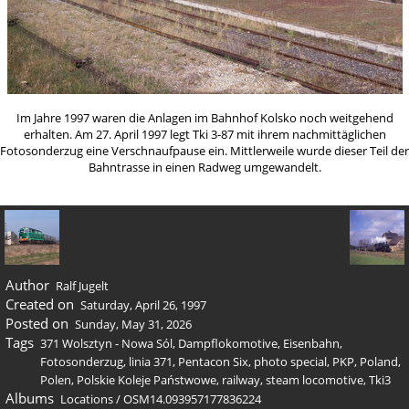
Im Jahre 1997 waren die Anlagen im Bahnhof Kolsko noch weitgehend
erhalten. Am 27. April 1997 legt Tki 3-87 mit ihrem nachmittäglichen
Fotosonderzug eine Verschnaufpause ein. Mittlerweile wurde dieser Teil der
Bahntrasse in einen Radweg umgewandelt.
Author
Ralf Jugelt
Created on
Saturday, April 26, 1997
Posted on
Sunday, May 31, 2026
Tags
371 Wolsztyn - Nowa Sól
,
Dampflokomotive
,
Eisenbahn
,
Fotosonderzug
,
linia 371
,
Pentacon Six
,
photo special
,
PKP
,
Poland
,
Polen
,
Polskie Koleje Państwowe
,
railway
,
steam locomotive
,
Tki3
Albums
Locations
/
OSM14.093957177836224