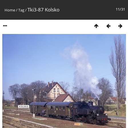
Tki3-87 Kolsko
11/31
Home
/
Tag
/