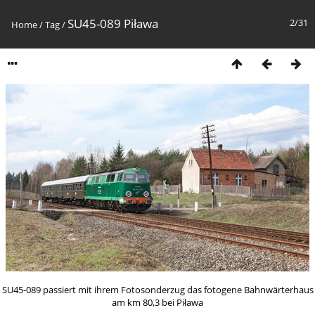
SU45-089 Piława
2/31
Home
/
Tag
/
SU45-089 passiert mit ihrem Fotosonderzug das fotogene Bahnwärterhaus
am km 80,3 bei Piława