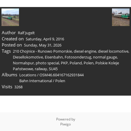
Author
Ralf Jugelt
Created on
Saturday, April 9, 2016
Posted on
Sunday, May 31, 2026
Tags
210 Chojnice - Runowo Pomorskie
,
diesel engine
,
diesel locomotive
,
Diesellokomotive
,
Eisenbahn
,
Fotosonderzug
,
normal gauge
,
Normalspur
,
photo special
,
PKP
,
Poland
,
Polen
,
Polskie Koleje
Państwowe
,
railway
,
SU45
Albums
Locations
/
OSM46.604167162931844
Bahn International
/
Polen
Visits
3268
Powered by
Piwigo