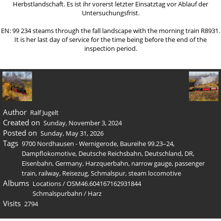
Herbstlandschaft. Es ist ihr vorerst letzter Einsatztag vor Ablauf der
Untersuchungsfrist.
EN: 99 234 steams through the fall landscape with the morning train R8931.
It is her last day of service for the time being before the end of the
inspection period.
Author
Ralf Jugelt
Created on
Sunday, November 3, 2024
Posted on
Sunday, May 31, 2026
Tags
9700 Nordhausen - Wernigerode
,
Baureihe 99.23–24
,
Dampflokomotive
,
Deutsche Reichsbahn
,
Deutschland
,
DR
,
Eisenbahn
,
Germany
,
Harzquerbahn
,
narrow gauge
,
passenger
train
,
railway
,
Reisezug
,
Schmalspur
,
steam locomotive
Albums
Locations
/
OSM46.604167162931844
Schmalspurbahn
/
Harz
Visits
2794