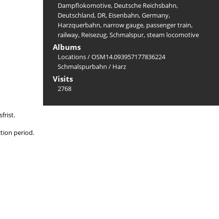
Dampflokomotive
,
Deutsche Reichsbahn
,
Deutschland
,
DR
,
Eisenbahn
,
Germany
,
Harzquerbahn
,
narrow gauge
,
passenger train
,
railway
,
Reisezug
,
Schmalspur
,
steam locomotive
Albums
Locations
/
OSM14.093957177836224
Schmalspurbahn
/
Harz
Visits
2768
frist.
ction period.