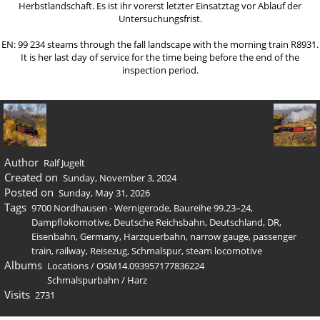
Herbstlandschaft. Es ist ihr vorerst letzter Einsatztag vor Ablauf der
Untersuchungsfrist.
EN: 99 234 steams through the fall landscape with the morning train R8931.
It is her last day of service for the time being before the end of the
inspection period.
Author
Ralf Jugelt
Created on
Sunday, November 3, 2024
Posted on
Sunday, May 31, 2026
Tags
9700 Nordhausen - Wernigerode
,
Baureihe 99.23–24
,
Dampflokomotive
,
Deutsche Reichsbahn
,
Deutschland
,
DR
,
Eisenbahn
,
Germany
,
Harzquerbahn
,
narrow gauge
,
passenger
train
,
railway
,
Reisezug
,
Schmalspur
,
steam locomotive
Albums
Locations
/
OSM14.093957177836224
Schmalspurbahn
/
Harz
Visits
2731