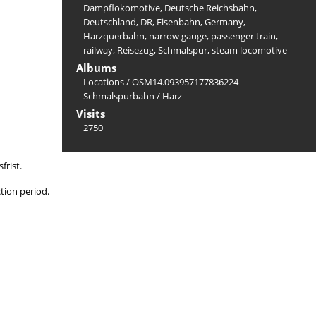
Dampflokomotive
,
Deutsche Reichsbahn
,
Deutschland
,
DR
,
Eisenbahn
,
Germany
,
Harzquerbahn
,
narrow gauge
,
passenger train
,
railway
,
Reisezug
,
Schmalspur
,
steam locomotive
Albums
Locations
/
OSM14.093957177836224
Schmalspurbahn
/
Harz
Visits
2750
frist.
ction period.