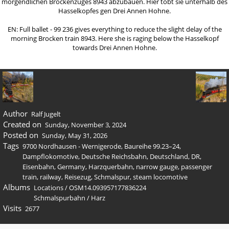
morgendlichen Brockenzuges 8943 abzubauen. Hier tobt sie unterhalb des
Hasselkopfes gen Drei Annen Hohne.
EN: Full ballet - 99 236 gives everything to reduce the slight delay of the
morning Brocken train 8943. Here she is raging below the Hasselkopf
towards Drei Annen Hohne.
Author
Ralf Jugelt
Created on
Sunday, November 3, 2024
Posted on
Sunday, May 31, 2026
Tags
9700 Nordhausen - Wernigerode
,
Baureihe 99.23–24
,
Dampflokomotive
,
Deutsche Reichsbahn
,
Deutschland
,
DR
,
Eisenbahn
,
Germany
,
Harzquerbahn
,
narrow gauge
,
passenger
train
,
railway
,
Reisezug
,
Schmalspur
,
steam locomotive
Albums
Locations
/
OSM14.093957177836224
Schmalspurbahn
/
Harz
Visits
2677