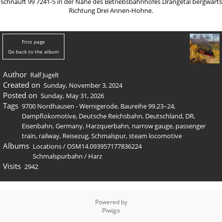
schnauft 99 7241-5 in der Nähe des Betriebsbahnhofes Drängetal bergwärts
Richtung Drei Annen-Hohne.
First page
Go back to the album
Author
Ralf Jugelt
Created on
Sunday, November 3, 2024
Posted on
Sunday, May 31, 2026
Tags
9700 Nordhausen - Wernigerode
,
Baureihe 99.23–24
,
Dampflokomotive
,
Deutsche Reichsbahn
,
Deutschland
,
DR
,
Eisenbahn
,
Germany
,
Harzquerbahn
,
narrow gauge
,
passenger
train
,
railway
,
Reisezug
,
Schmalspur
,
steam locomotive
Albums
Locations
/
OSM14.093957177836224
Schmalspurbahn
/
Harz
Visits
2942
Powered by
Piwigo