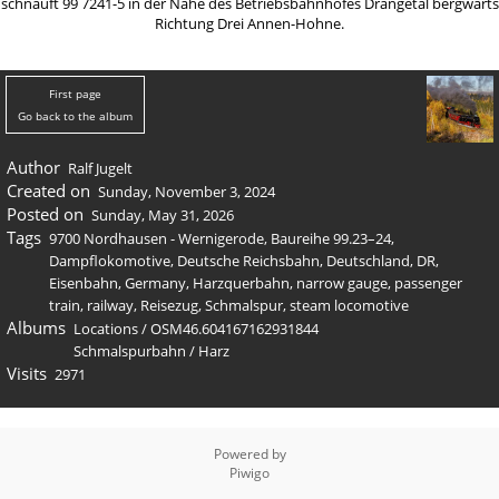
schnauft 99 7241-5 in der Nähe des Betriebsbahnhofes Drängetal bergwärts
Richtung Drei Annen-Hohne.
First page
Go back to the album
Author
Ralf Jugelt
Created on
Sunday, November 3, 2024
Posted on
Sunday, May 31, 2026
Tags
9700 Nordhausen - Wernigerode
,
Baureihe 99.23–24
,
Dampflokomotive
,
Deutsche Reichsbahn
,
Deutschland
,
DR
,
Eisenbahn
,
Germany
,
Harzquerbahn
,
narrow gauge
,
passenger
train
,
railway
,
Reisezug
,
Schmalspur
,
steam locomotive
Albums
Locations
/
OSM46.604167162931844
Schmalspurbahn
/
Harz
Visits
2971
Powered by
Piwigo